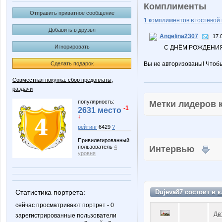
Комплименты
Отправить приватное сообщение
1 комплиментов в гостевой 
Добавить в друзья
Angelina2307
17.
Игнорировать
С ДНЁМ РОЖДЕНИЯ
Сделать подарок
Вы не авторизованы! Чтоб
Совместная покупка: сбор предоплаты,
раздачи
популярность:
Метки лидеров
-1
2631 место
↓
рейтинг
6429
?
Привилегированный
пользователь
4
Интервью
уровня
Статистика портрета:
Dujeva87 состоит в
к
сейчас просматривают портрет - 0
Де
зарегистрированные пользователи